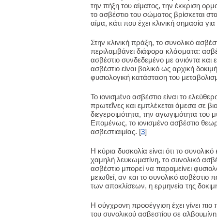
την πήξη του αίματος, την έκκριση ορμ
το ασβέστιο του σώματος βρίσκεται στ
αίμα, κάτι που έχει κλινική σημασία γι
Στην κλινική πράξη, το συνολικό ασβέσ
περιλαμβάνει διάφορα κλάσματα: ασβέ
ασβέστιο συνδεδεμένο με ανιόντα και 
ασβέστιο είναι βολικό ως αρχική δοκι
φυσιολογική κατάσταση του μεταβολισμ
Το ιονισμένο ασβέστιο είναι το ελεύθε
πρωτεΐνες και εμπλέκεται άμεσα σε βιο
διεγερσιμότητα, την αγωγιμότητα του μ
Επομένως, το ιονισμένο ασβέστιο θεωρε
ασβεστιαιμίας. [
3
]
Η κύρια δυσκολία είναι ότι το συνολικό
χαμηλή λευκωματίνη, το συνολικό ασβέσ
ασβέστιο μπορεί να παραμείνει φυσιολ
μειωθεί, αν και το συνολικό ασβέστιο
των αποκλίσεων, η ερμηνεία της δοκιμ
Η σύγχρονη προσέγγιση έχει γίνει πιο 
του συνολικού ασβεστίου σε αλβουμίν