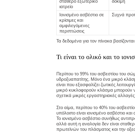
σταθερό εξωτερικό
δοκιμή
ιατρείο
Ιονισμένο ασβέστιο σε
Συχνά προτ
κρίσιμες και
αμφιλεγόμενες
περιπτώσεις
Τα δεδομένα για τον πίνακα βασίζονται 
Τι είναι το ολικό και το ιονι
Περίπου το 99% του ασβεστίου του σώμα
υδροξυαπατίτης. Μόνο ένα μικρό κλάσ
είναι που εξασφαλίζει ζωτικές λειτουργί
μικρό κυκλοφορούν κλάσμα μπορούν ν
σχετικά μικρές εργαστηριακές αλλαγές.
Στο αίμα, περίπου το 40% του ασβεστίο
υπόλοιπο είναι ιονισμένο ασβέστιο και
Το ιονισμένο ασβέστιο συνήθως αντιπρ
αλλά αυτή η αναλογία δεν είναι σταθε
πρωτεϊνών του πλάσματος και την οξεο