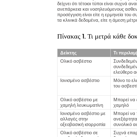
δείχνει ότι τέτοιοι τύποι είναι συχνά α
ανεπάρκεια και νοσηλευόμενους ασθενε
προσέγγιση είναι είτε η ερμηνεία του σ
τα κλινικά δεδομένα, είτε η άμεση μέτρ
Πίνακας 1. Τι μετρά κάθε δο
Δείκτης
Τι περιλαμ
Ολικό ασβέστιο
Συνδεδεμέν
συνδεδεμέν
ελεύθερο α
Ιονισμένο ασβέστιο
Μόνο το ελ
του ασβεστ
Ολικό ασβέστιο με
Μπορεί να 
χαμηλή λευκωματίνη
χαμηλό
Ιονισμένο ασβέστιο με
Μπορεί να π
αλλαγές στην
ανεξάρτητα
οξεοβασική ισορροπία
συνολικό α
Ολικό ασβέστιο σε
Συχνά επα