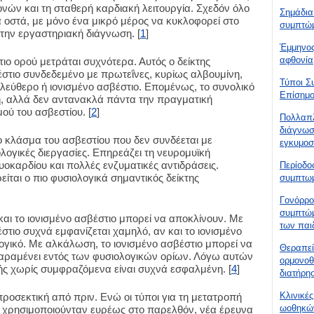
ονών και τη σταθερή καρδιακή λειτουργία. Σχεδόν όλο
Σημάδια
α οστά, με μόνο ένα μικρό μέρος να κυκλοφορεί στο
συμπτώμ
α την εργαστηριακή διάγνωση. [
1
]
Έμμηνος
αφθονία
τιο ορού μετράται συχνότερα. Αυτός ο δείκτης
στιο συνδεδεμένο με πρωτεΐνες, κυρίως αλβουμίνη,
Τύποι Σ
ελεύθερο ή ιονισμένο ασβέστιο. Επομένως, το συνολικό
Επίσημο
μή, αλλά δεν αντανακλά πάντα την πραγματική
ού του ασβεστίου. [
2
]
Πολλαπλ
διάγνωσ
ρο κλάσμα του ασβεστίου που δεν συνδέεται με
εγκυμοσ
λογικές διεργασίες. Επηρεάζει τη νευρομυϊκή
υοκαρδίου και πολλές ενζυματικές αντιδράσεις.
Περίοδο
ίται ο πιο φυσιολογικά σημαντικός δείκτης
συμπτωμ
Γονόρρο
συμπτώμ
 και το ιονισμένο ασβέστιο μπορεί να αποκλίνουν. Με
των παι
τιο συχνά εμφανίζεται χαμηλό, αν και το ιονισμένο
ογικό. Με αλκάλωση, το ιονισμένο ασβέστιο μπορεί να
Θεραπεί
 παραμένει εντός των φυσιολογικών ορίων. Λόγω αυτών
ορμονοθ
ής χωρίς συμφραζόμενα είναι συχνά εσφαλμένη. [
4
]
διατήρη
Κλινικέ
προσεκτική από πριν. Ενώ οι τύποι για τη μετατροπή
ωοθηκών
η χρησιμοποιούνταν ευρέως στο παρελθόν, νέα έρευνα