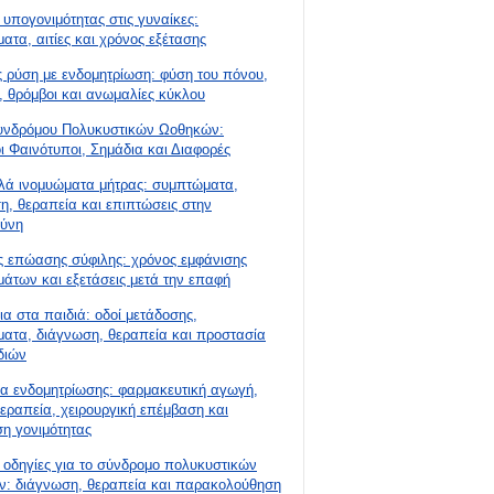
 υπογονιμότητας στις γυναίκες:
ατα, αιτίες και χρόνος εξέτασης
 ρύση με ενδομητρίωση: φύση του πόνου,
, θρόμβοι και ανωμαλίες κύκλου
υνδρόμου Πολυκυστικών Ωοθηκών:
ι Φαινότυποι, Σημάδια και Διαφορές
ά ινομυώματα μήτρας: συμπτώματα,
η, θεραπεία και επιπτώσεις στην
ύνη
ς επώασης σύφιλης: χρόνος εμφάνισης
άτων και εξετάσεις μετά την επαφή
ια στα παιδιά: οδοί μετάδοσης,
ατα, διάγνωση, θεραπεία και προστασία
διών
α ενδομητρίωσης: φαρμακευτική αγωγή,
εραπεία, χειρουργική επέμβαση και
ση γονιμότητας
ς οδηγίες για το σύνδρομο πολυκυστικών
: διάγνωση, θεραπεία και παρακολούθηση