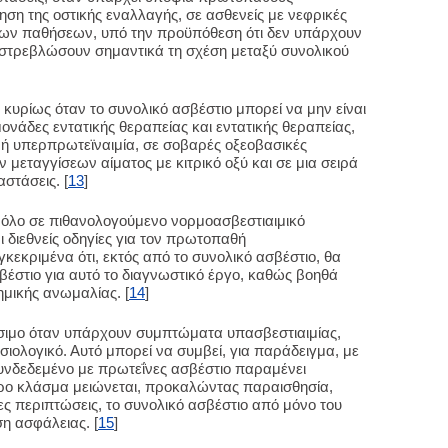
ση της οστικής εναλλαγής, σε ασθενείς με νεφρικές
ιων παθήσεων, υπό την προϋπόθεση ότι δεν υπάρχουν
στρεβλώσουν σημαντικά τη σχέση μεταξύ συνολικού
ο κυρίως όταν το συνολικό ασβέστιο μπορεί να μην είναι
 μονάδες εντατικής θεραπείας και εντατικής θεραπείας,
ή υπερπρωτεϊναιμία, σε σοβαρές οξεοβασικές
ν μεταγγίσεων αίματος με κιτρικό οξύ και σε μια σειρά
στάσεις. [
13
]
ο ρόλο σε πιθανολογούμενο νορμοασβεστιαιμικό
διεθνείς οδηγίες για τον πρωτοπαθή
εκριμένα ότι, εκτός από το συνολικό ασβέστιο, θα
σβέστιο για αυτό το διαγνωστικό έργο, καθώς βοηθά
ημικής ανωμαλίας. [
14
]
ρήσιμο όταν υπάρχουν συμπτώματα υπασβεστιαιμίας,
σιολογικό. Αυτό μπορεί να συμβεί, για παράδειγμα, με
υνδεδεμένο με πρωτεΐνες ασβέστιο παραμένει
ερο κλάσμα μειώνεται, προκαλώντας παραισθησία,
ιες περιπτώσεις, το συνολικό ασβέστιο από μόνο του
η ασφάλειας. [
15
]