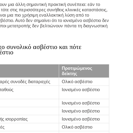
υν μια άλλη σημαντική πρακτική συνέπεια: εάν το
, τότε στις περισσότερες συνήθεις κλινικές καταστάσεις,
ναι μια πιο χρήσιμη εναλλακτική λύση από το
στιο. Αυτό δεν σημαίνει ότι το ιονισμένο ασβέστιο δεν
τύποι μετατροπής δεν βελτιώνουν πάντα τη διαγνωστική
το συνολικό ασβέστιο και πότε
έστιο
Προτιμώμενος
δείκτης
βαρές συνοδές διαταραχές
Ολικό ασβέστιο
παθούς
Ιονισμένο ασβέστιο
Ιονισμένο ασβέστιο
Ιονισμένο ασβέστιο
ής ισορροπίας
Ιονισμένο ασβέστιο
μές
Ολικό ασβέστιο