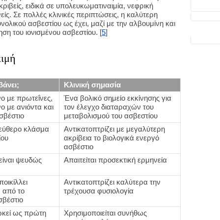
νακριβείς, ειδικά σε υπολευκωματιναιμία, νεφρική
ίς. Σε πολλές κλινικές περιπτώσεις, η καλύτερη
υνολικού ασβεστίου ως έχει, μαζί με την αλβουμίνη και
ηση του ιονισμένου ασβεστίου. [
5
]
κιμή
βάνει;
Κλινική σημασία
ο με πρωτεΐνες,
Ένα βολικό σημείο εκκίνησης για
ο με ανιόντα και
τον έλεγχο διαταραχών του
σβέστιο
μεταβολισμού του ασβεστίου
εύθερο κλάσμα
Αντικατοπτρίζει με μεγαλύτερη
ίου
ακρίβεια το βιολογικά ενεργό
ασβέστιο
είναι ψευδώς
Απαιτείται προσεκτική ερμηνεία
οικίλλει
Αντικατοπτρίζει καλύτερα την
 από το
τρέχουσα φυσιολογία
σβέστιο
ρκεί ως πρώτη
Χρησιμοποιείται συνήθως