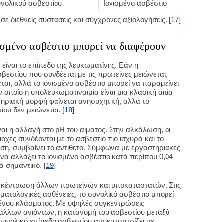
νολικού ασβεστίου
Ιονισμένο ασβέστιο
σε διεθνείς συστάσεις και σύγχρονες αξιολογήσεις. [
17
]
νισμένο ασβέστιο μπορεί να διαφέρουν
 είναι το επίπεδο της λευκωματίνης. Εάν η
βεστίου που συνδέεται με τις πρωτεΐνες μειώνεται,
ται, αλλά το ιονισμένο ασβέστιο μπορεί να παραμείνει
ον οποίο η υπολευκωματιναιμία είναι μια κλασική αιτία
ηριακή μορφή φαίνεται ανησυχητική, αλλά το
ου δεν μειώνεται. [
18
]
αι η αλλαγή στο pH του αίματος. Στην αλκάλωση, οι
οχές συνδέονται με το ασβέστιο πιο ισχυρά και το
ση, συμβαίνει το αντίθετο. Σύμφωνα με εργαστηριακές
 να αλλάξει το ιονισμένο ασβέστιο κατά περίπου 0,04
ά σημαντικό. [
19
]
συγκέντρωση άλλων πρωτεϊνών και υποκαταστατών. Στις
ματολογικές ασθένειες, το συνολικό ασβέστιο μπορεί
μένου κλάσματος. Με υψηλές συγκεντρώσεις
άλλων ανιόντων, η κατανομή του ασβεστίου μεταξύ
συνολικό επίπεδο ασβεστίου αντικατοπτρίζει με