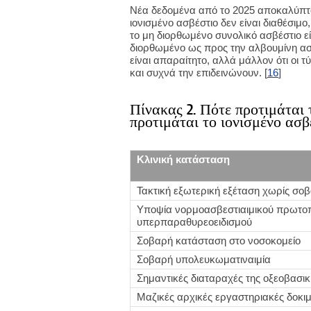
Νέα δεδομένα από το 2025 αποκαλύπτο
ιονισμένο ασβέστιο δεν είναι διαθέσιμο
το μη διορθωμένο συνολικό ασβέστιο εί
διορθωμένο ως προς την αλβουμίνη ασβέ
είναι απαραίτητο, αλλά μάλλον ότι οι 
και συχνά την επιδεινώνουν. [
16
]
Πίνακας 2. Πότε προτιμάται 
προτιμάται το ιονισμένο ασβ
Κλινική κατάσταση
Τακτική εξωτερική εξέταση χωρίς σο
Υποψία νορμοασβεστιαιμικού πρωτο
υπερπαραθυρεοειδισμού
Σοβαρή κατάσταση στο νοσοκομείο
Σοβαρή υπολευκωματιναιμία
Σημαντικές διαταραχές της οξεοβασικ
Μαζικές αρχικές εργαστηριακές δοκι