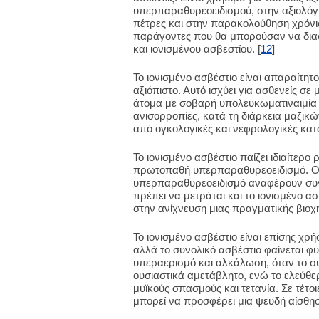
υπερπαραθυρεοειδισμού, στην αξιολόγη
πέτρες και στην παρακολούθηση χρόν
παράγοντες που θα μπορούσαν να δια
και ιονισμένου ασβεστίου. [
12
]
Το ιονισμένο ασβέστιο είναι απαραίτητ
αξιόπιστο. Αυτό ισχύει για ασθενείς σε
άτομα με σοβαρή υπολευκωματιναιμία 
ανισορροπίες, κατά τη διάρκεια μαζικώ
από ογκολογικές και νεφρολογικές κατα
Το ιονισμένο ασβέστιο παίζει ιδιαίτερ
πρωτοπαθή υπερπαραθυρεοειδισμό. Οι 
υπερπαραθυρεοειδισμό αναφέρουν συγκ
πρέπει να μετράται και το ιονισμένο α
στην ανίχνευση μιας πραγματικής βιοχ
Το ιονισμένο ασβέστιο είναι επίσης χ
αλλά το συνολικό ασβέστιο φαίνεται φυ
υπεραερισμό και αλκάλωση, όταν το σ
ουσιαστικά αμετάβλητο, ενώ το ελεύθ
μυϊκούς σπασμούς και τετανία. Σε τέτο
μπορεί να προσφέρει μια ψευδή αίσθησ