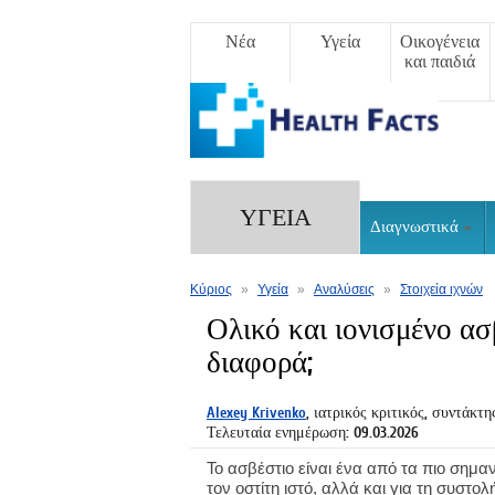
Νέα
Υγεία
Οικογένεια
και παιδιά
ΥΓΕΊΑ
Διαγνωστικά
Κύριος
»
Υγεία
»
Αναλύσεις
»
Στοιχεία ιχνών
Ολικό και ιονισμένο ασβ
διαφορά;
Alexey Krivenko
, ιατρικός κριτικός, συντάκτη
Τελευταία ενημέρωση: 09.03.2026
Το ασβέστιο είναι ένα από τα πιο σημα
τον οστίτη ιστό, αλλά και για τη συστ