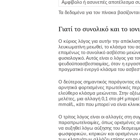
Αμφίβολο ή ασυνεπές αποτέλεσμα συ
Τα δεδομένα για τον πίνακα βασίζονται 
Γιατί το συνολικό και το ιο
Ο κύριος λόγος για αυτήν την απόκλιση
λευκωματίνη μειωθεί, το κλάσμα του ασ
επομένως το συνολικό ασβέστιο μειώνε
φυσιολογικό. Αυτός είναι ο λόγος για τ
ψευδοϋποασβεστιαιμίας, όταν η εργαστ
πραγματικό ενεργό κλάσμα του ασβεστί
Ο δεύτερος σημαντικός παράγοντας είν
αρνητικά φορτισμένες πρωτεϊνικές περι
ελεύθερο κλάσμα μειώνεται. Στην οξέω
μελέτες, μια αλλαγή 0,1 στο pH μπορεί
mmol/L, κάτι που μπορεί να είναι κλινικ
Ο τρίτος λόγος είναι οι αλλαγές στη 
παραπρωτεϊναιμίες, όπως ορισμένες αι
να αυξηθεί λόγω αύξησης του δεσμευ
φωσφορικών, κιτρικών και ορισμένων 
των κλασμάτων αλλάζει επίσης και το 