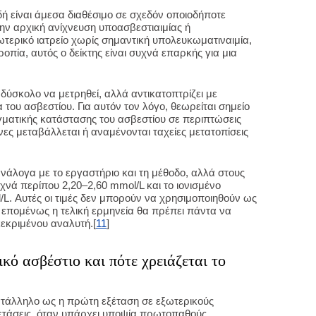
ιδή είναι άμεσα διαθέσιμο σε σχεδόν οποιοδήποτε
την αρχική ανίχνευση υποασβεστιαιμίας ή
ωτερικό ιατρείο χωρίς σημαντική υπολευκωματιναιμία,
πία, αυτός ο δείκτης είναι συχνά επαρκής για μια
ο δύσκολο να μετρηθεί, αλλά αντικατοπτρίζει με
του ασβεστίου. Για αυτόν τον λόγο, θεωρείται σημείο
γματικής κατάστασης του ασβεστίου σε περιπτώσεις
ες μεταβάλλεται ή αναμένονται ταχείες μετατοπίσεις
νάλογα με το εργαστήριο και τη μέθοδο, αλλά στους
υχνά περίπου 2,20–2,60 mmol/L και το ιονισμένο
/L. Αυτές οι τιμές δεν μπορούν να χρησιμοποιηθούν ως
, επομένως η τελική ερμηνεία θα πρέπει πάντα να
εκριμένου αναλυτή.[
11
]
ικό ασβέστιο και πότε χρειάζεται το
ατάλληλο ως η πρώτη εξέταση σε εξωτερικούς
εξετάσεις, όταν υπάρχει υποψία πρωτοπαθούς