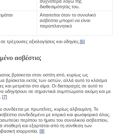
συχνότερα λόγω της
διαθεσιμότητάς του.
ιμάται
Απαιτείται όταν το συνολικό
ασβέστιο μπορεί να είναι
παραπλανητικό
σε τρέχουσες αξιολογήσεις και οδηγίες.[
6
]
σμένο ασβέστιο;
τος βρίσκεται στον οστίτη ιστό, κυρίως ως
μα βρίσκεται εκτός των οστών, αλλά αυτό το κλάσμα
ες και μετριέται στο αίμα. Οι διαταραχές σε αυτό το
α οδηγήσουν σε σημαντικά συμπτώματα ακόμη και με
 [
7
]
υ συνδέεται με πρωτεΐνες, κυρίως αλβουμίνη. Το
 ασβέστιο συνδεδεμένο με κιτρικό και φωσφορικό άλας.
οσωπεύει περίπου το ήμισυ του συνολικού ασβεστίου,
ρά σταθερή και εξαρτάται από τη σύνθεση των
βασική ισορροπία. [
8
]