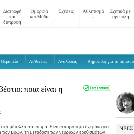
Διατροφή
Ομορφιά
Σχέσεις
Αθλητισμό
Σχετικά με
και
και Μόδα
ς
την πύλη
διατροφή
Θεραπεία
Ασθένειες
Αναλύσεις
Δημοφιλή για το σημαντ
έστιο: ποια είναι η
ς
ντικά μέταλλα στο σώμα. Είναι απαραίτητο όχι μόνο για
ΝΈΕΣ
ολή των μυών, τη μετάδοση των νευρικών ερεθισμάτων,