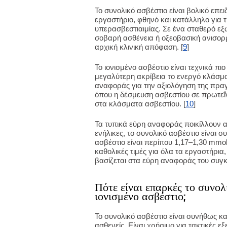
Το συνολικό ασβέστιο είναι βολικό επε
εργαστήριο, φθηνό και κατάλληλο για 
υπερασβεστιαιμίας. Σε ένα σταθερό εξ
σοβαρή ασθένεια ή οξεοβασική ανισορρο
αρχική κλινική απόφαση. [
9
]
Το ιονισμένο ασβέστιο είναι τεχνικά πι
μεγαλύτερη ακρίβεια το ενεργό κλάσμα 
αναφοράς για την αξιολόγηση της πρα
όπου η δέσμευση ασβεστίου σε πρωτεΐν
στα κλάσματα ασβεστίου. [
10
]
Τα τυπικά εύρη αναφοράς ποικίλλουν α
ενήλικες, το συνολικό ασβέστιο είναι σ
ασβέστιο είναι περίπου 1,17–1,30 mmol
καθολικές τιμές για όλα τα εργαστήρια
βασίζεται στα εύρη αναφοράς του συγκ
Πότε είναι επαρκές το συνολ
ιονισμένο ασβέστιο;
Το συνολικό ασβέστιο είναι συνήθως κ
ασθενείς. Είναι χρήσιμο για τακτικές 